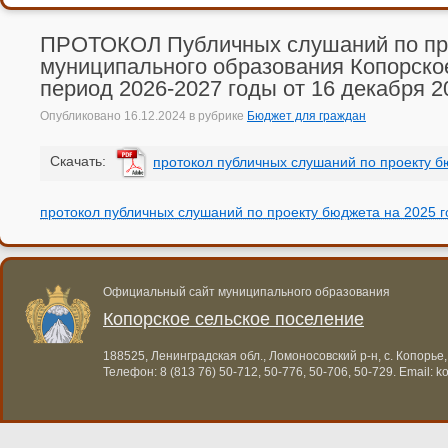
ПРОТОКОЛ Публичных слушаний по про
муниципального образования Копорское
период 2026-2027 годы от 16 декабря 2
Опубликовано
16.12.2024
в рубрике
Бюджет для граждан
Cкачать:
протокол публичных слушаний по проекту б
протокол публичных слушаний по проекту бюджета на 2025 г
Официальный сайт муниципального образования
Копорское сельское поселение
188525, Ленинградская обл., Ломоносовский р-н, с. Копорье,
Телефон:
8 (813 76) 50-712, 50-776, 50-706, 50-729
. Email:
k